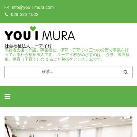
info@you-i-mura.com
029-222-1822
社会福祉法人ユーアイ村
高齢者支援・介護、障害福祉、保育・子育ての 三つの分野で事業を行
っている社会福祉法人です。 ユーアイ村がめざすのは、 介護、障害福
祉、保育（子育て）の まるごと包括ケアシステムです。
検
索: