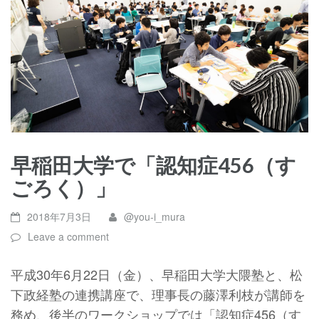
早稲田大学で「認知症456（す
ごろく）」
2018年7月3日
@you-i_mura
Leave a comment
平成30年6月22日（金）、早稲田大学大隈塾と、松
下政経塾の連携講座で、理事長の藤澤利枝が講師を
務め、後半のワークショップでは「認知症456（す