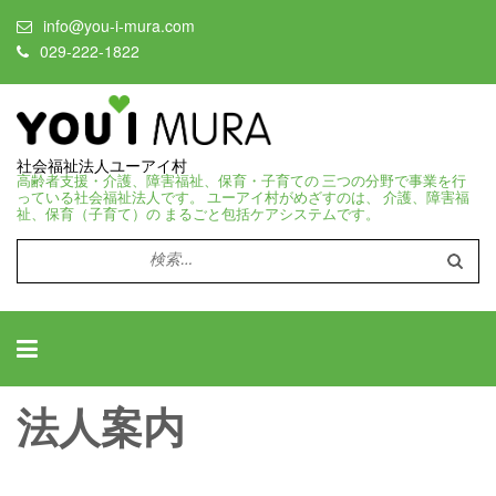
info@you-i-mura.com
029-222-1822
社会福祉法人ユーアイ村
高齢者支援・介護、障害福祉、保育・子育ての 三つの分野で事業を行
っている社会福祉法人です。 ユーアイ村がめざすのは、 介護、障害福
祉、保育（子育て）の まるごと包括ケアシステムです。
検
索:
法人案内