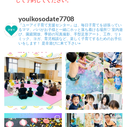
youikosodate7708
『ユーアイ子育て支援センター』は、毎日子育てを頑張ってい
るママ、パパがお子様と一緒にホッと落ち着ける場所♡
室内遊
び、園庭開放、季節の写真撮影、手型足形アート、工作、リト
ミック、ヨガ、育児相談など、楽しく子育てするためのお手伝
いをします！
是非遊びに来て下さい⭐︎