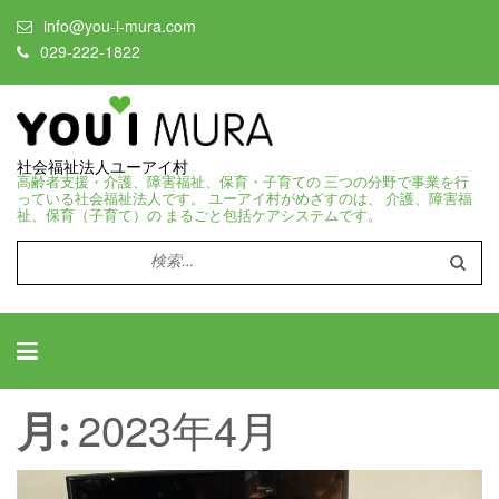
info@you-i-mura.com
029-222-1822
社会福祉法人ユーアイ村
高齢者支援・介護、障害福祉、保育・子育ての 三つの分野で事業を行
っている社会福祉法人です。 ユーアイ村がめざすのは、 介護、障害福
祉、保育（子育て）の まるごと包括ケアシステムです。
検
索:
2023年4月
月: