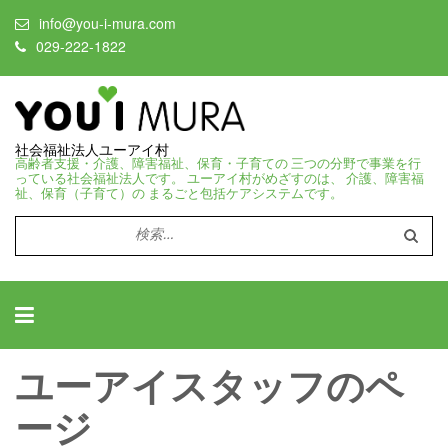
info@you-i-mura.com
029-222-1822
社会福祉法人ユーアイ村
高齢者支援・介護、障害福祉、保育・子育ての 三つの分野で事業を行
っている社会福祉法人です。 ユーアイ村がめざすのは、 介護、障害福
祉、保育（子育て）の まるごと包括ケアシステムです。
検
索:
ユーアイスタッフのペ
ージ