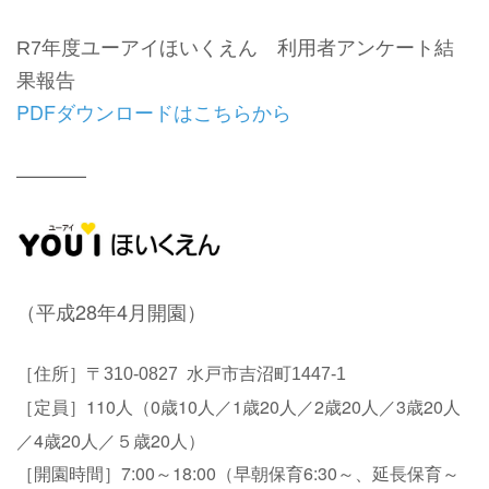
R7年度ユーアイほいくえん 利用者アンケート結
果報告
PDFダウンロードはこちらから
———–
（平成28年4月開園）
［住所］〒310-0827 水戸市吉沼町1447-1
定員
110人（0歳10人／1歳20人／2歳20人／
3歳20人
［
］
／4歳20人／５歳20人）
開園時間
7:00～18:00（早朝保育6:30～、延長保育～
［
］