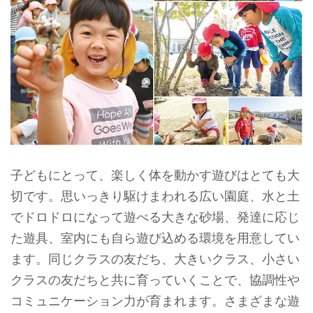
子どもにとって、楽しく体を動かす遊びはとても大
切です。
思いっ
きり駆けまわれる広い園庭、水と土
でドロドロになって遊べる大き
な砂場、
発達に応じ
た遊具、室内にも自ら遊び込める環境を用意
してい
ます。
同じクラスの友だち、大きいクラス、小さい
クラスの友
だちと共に育っていくことで、
協調性や
コミュニケーション力が育
まれます。
さまざまな遊