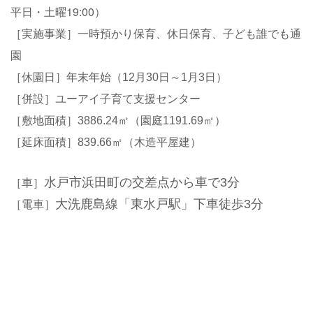
平日・土曜19:00
）
［実施事業］一時預かり保育、休日保育、子ども誰でも通
園
［休園日］年末年始（12月30日～1月3日）
［併設］ユーアイ子育て支援センター
［敷地面積］3886.24㎡（園庭1191.69㎡）
［延床面積］839.66㎡（木造平屋建）
水戸市浜田町の交差点から車で3分
［車］
大洗鹿島線「東水戸駅」下車徒歩3分
［電車］