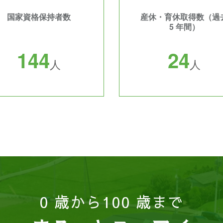
国家資格保持者数
産休・育休取得数（過
5 年間）
1
4
4
2
4
人
人