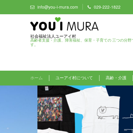
info@you-i-mura.com
029-222-1822
社会福祉法人ユーアイ村
高齢者支援・介護、障害福祉、保育・子育ての 三つの分野
す。
ホーム
ユーアイ村について
高齢・介護