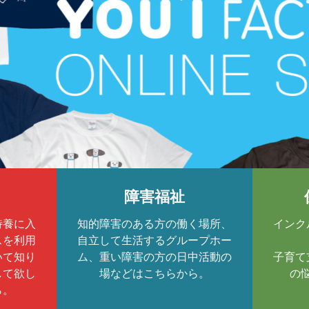
障害福祉
特養に入
知的障害のある方の働く場所、
インク
スを利用
自立して生活するグループホー
いて知り
ム、重い障害の方の日中活動の
子育て
して欲し
場などはこちらから。
の
ら。