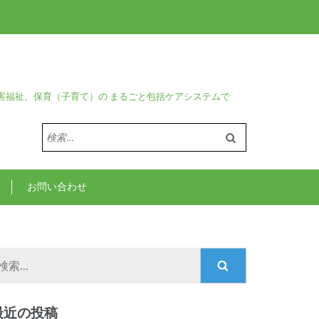
害福祉、保育（子育て）の まるごと包括ケアシステムで
検
索:
お問い合わせ
検
索:
最近の投稿