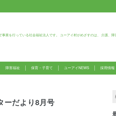
で事業を行っている社会福祉法人です。 ユーアイ村がめざすのは、 介護、障
障害福祉
保育・子育て
ユーアイNEWS
採用情報
ンターだより8月号