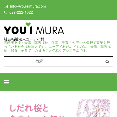
info@you-i-mura.com
029-222-1822
社会福祉法人ユーアイ村
高齢者支援・介護、障害福祉、保育・子育ての 三つの分野で事業を行
っている社会福祉法人です。 ユーアイ村がめざすのは、 介護、障害福
祉、保育（子育て）の まるごと包括ケアシステムです。
検
索: