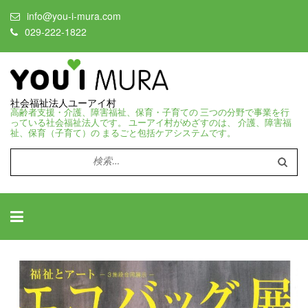
info@you-i-mura.com
029-222-1822
社会福祉法人ユーアイ村
高齢者支援・介護、障害福祉、保育・子育ての 三つの分野で事業を行
っている社会福祉法人です。 ユーアイ村がめざすのは、 介護、障害福
祉、保育（子育て）の まるごと包括ケアシステムです。
検
索: