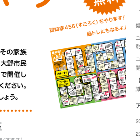
2
座
2
 a comment