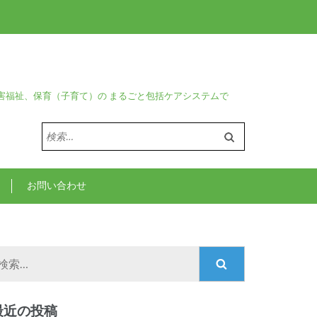
害福祉、保育（子育て）の まるごと包括ケアシステムで
検
索:
お問い合わせ
検
索:
最近の投稿