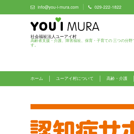
info@you-i-mura.com
029-222-1822
社会福祉法人ユーアイ村
高齢者支援・介護、障害福祉、保育・子育ての 三つの分野
す。
ホーム
ユーアイ村について
高齢・介護