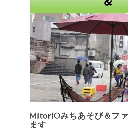
MitoriOみちあそび＆
ます