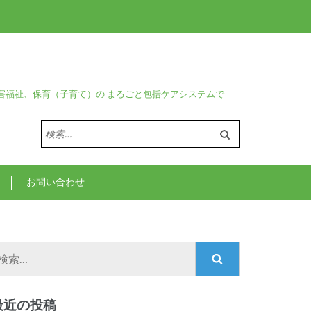
害福祉、保育（子育て）の まるごと包括ケアシステムで
検
索:
お問い合わせ
検
索:
最近の投稿