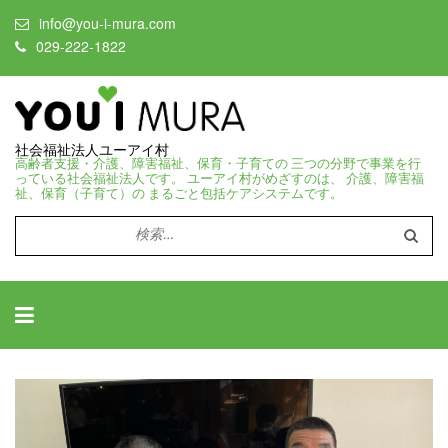
info@you-i-mura.com
029-222-1822
社会福祉法人ユーアイ村
高齢者支援・介護、障害福祉、保育・子育ての 三つの分野で事業を行
っている社会福祉法人です。 ユーアイ村がめざすのは、 介護、障害福
祉、保育（子育て）の まるごと包括ケアシステムです。
検
索: