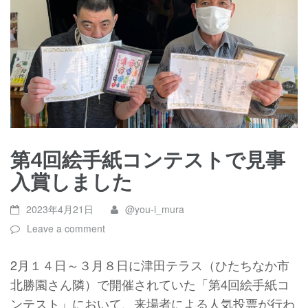
第4回絵手紙コンテストで見事
入賞しました
2023年4月21日
@you-i_mura
Leave a comment
2月１４日～３月８日に津田テラス（ひたちなか市
北勝園さん隣）で開催されていた「第
4
回絵手紙コ
ンテスト」において、来場者による人気投票が行わ