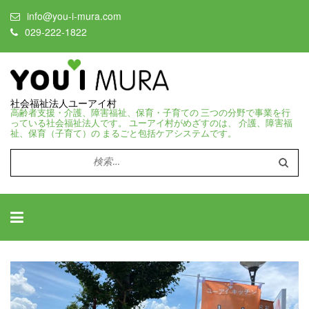
info@you-i-mura.com
029-222-1822
社会福祉法人ユーアイ村
高齢者支援・介護、障害福祉、保育・子育ての 三つの分野で事業を行
っている社会福祉法人です。 ユーアイ村がめざすのは、 介護、障害福
祉、保育（子育て）の まるごと包括ケアシステムです。
検
索: