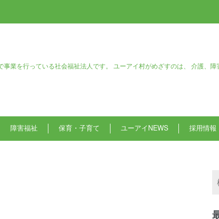
で事業を行っている社会福祉法人です。 ユーアイ村がめざすのは、 介護、障
障害福祉
保育・子育て
ユーアイNEWS
採用情報