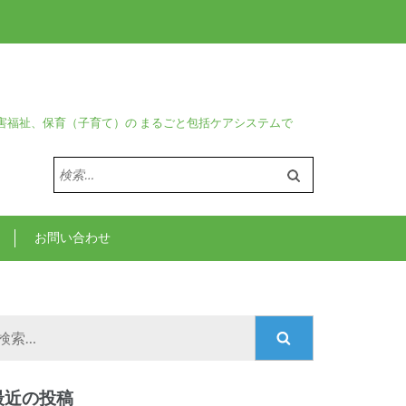
害福祉、保育（子育て）の まるごと包括ケアシステムで
検
索:
お問い合わせ
検
索:
最近の投稿