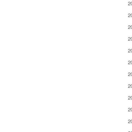
2
2
2
2
2
2
2
2
2
2
2