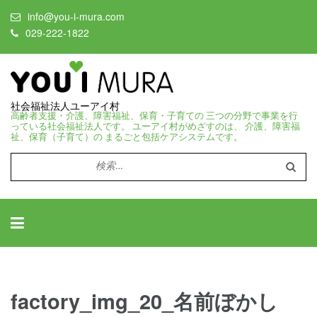
info@you-i-mura.com
029-222-1822
社会福祉法人ユーアイ村
高齢者支援・介護、障害福祉、保育・子育ての 三つの分野で事業を行
っている社会福祉法人です。 ユーアイ村がめざすのは、 介護、障害福
祉、保育（子育て）の まるごと包括ケアシステムです。
検
索:
factory_img_20_名前ぼかし