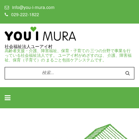
info@you-i-mura.com
029-222-1822
社会福祉法人ユーアイ村
高齢者支援・介護、障害福祉、保育・子育ての 三つの分野で事業を行
っている社会福祉法人です。 ユーアイ村がめざすのは、 介護、障害福
祉、保育（子育て）の まるごと包括ケアシステムです。
検
索: