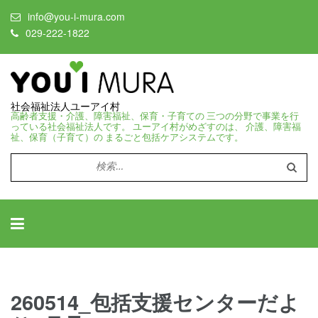
info@you-i-mura.com
029-222-1822
社会福祉法人ユーアイ村
高齢者支援・介護、障害福祉、保育・子育ての 三つの分野で事業を行
っている社会福祉法人です。 ユーアイ村がめざすのは、 介護、障害福
祉、保育（子育て）の まるごと包括ケアシステムです。
検
索:
260514_包括支援センターだよ