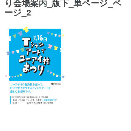
り会場案内_版下_単ページ_ペ
ージ_2