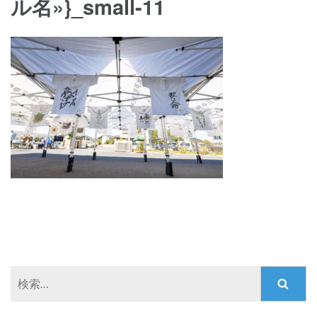
ル名»}_small-11
検
索: