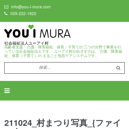
info@you-i-mura.com
029-222-1822
社会福祉法人ユーアイ村
高齢者支援・介護、障害福祉、保育・子育ての 三つの分野で事業を行
っている社会福祉法人です。 ユーアイ村がめざすのは、 介護、障害福
祉、保育（子育て）の まるごと包括ケアシステムです。
検
索:
211024_村まつり写真_{ファイ