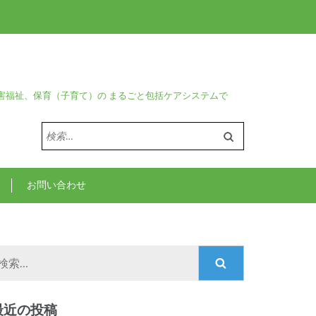
害福祉、保育（子育て）の まるごと包括ケアシステムで
検
索:
お問い合わせ
検
索:
最近の投稿