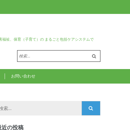
害福祉、保育（子育て）の まるごと包括ケアシステムで
検
索:
お問い合わせ
検
索:
最近の投稿