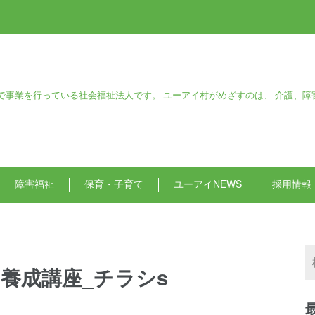
で事業を行っている社会福祉法人です。 ユーアイ村がめざすのは、 介護、障
障害福祉
保育・子育て
ユーアイNEWS
採用情報
ー養成講座_チラシs