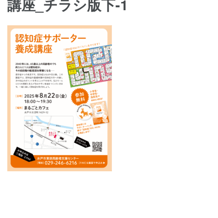
講座_チラシ版下-1