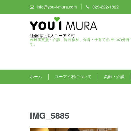
info@you-i-mura.com
029-222-1822
社会福祉法人ユーアイ村
高齢者支援・介護、障害福祉、保育・子育ての 三つの分野
す。
ホーム
ユーアイ村について
高齢・介護
IMG_5885