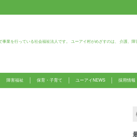
で事業を行っている社会福祉法人です。 ユーアイ村がめざすのは、 介護、障
障害福祉
保育・子育て
ユーアイNEWS
採用情報