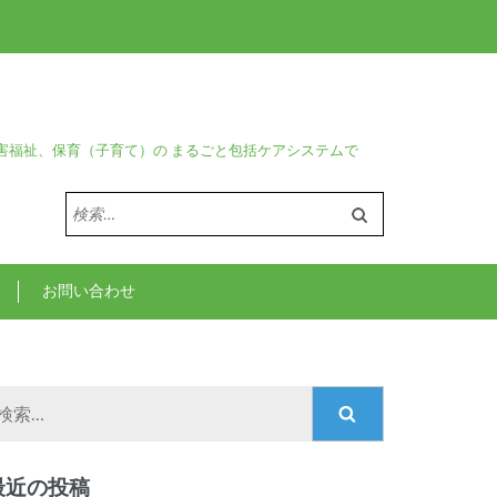
害福祉、保育（子育て）の まるごと包括ケアシステムで
検
索:
お問い合わせ
検
索:
最近の投稿