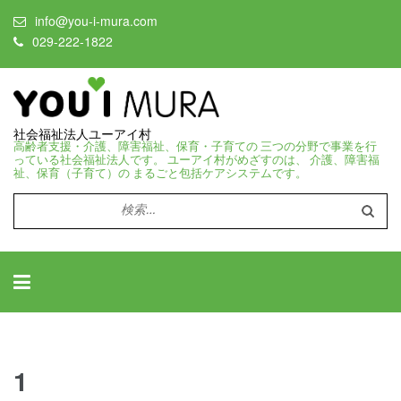
info@you-i-mura.com
029-222-1822
社会福祉法人ユーアイ村
高齢者支援・介護、障害福祉、保育・子育ての 三つの分野で事業を行
っている社会福祉法人です。 ユーアイ村がめざすのは、 介護、障害福
祉、保育（子育て）の まるごと包括ケアシステムです。
検
索:
1