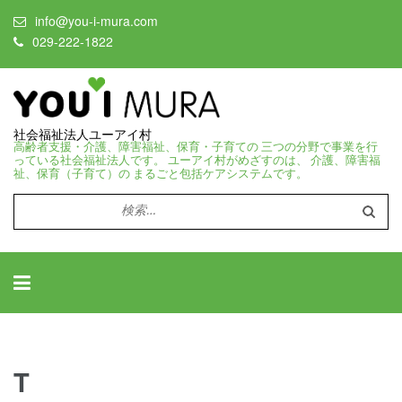
info@you-i-mura.com
029-222-1822
社会福祉法人ユーアイ村
高齢者支援・介護、障害福祉、保育・子育ての 三つの分野で事業を行
っている社会福祉法人です。 ユーアイ村がめざすのは、 介護、障害福
祉、保育（子育て）の まるごと包括ケアシステムです。
検
索:
T