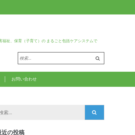
害福祉、保育（子育て）の まるごと包括ケアシステムで
検
索:
お問い合わせ
検
索:
最近の投稿