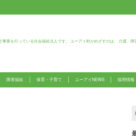
で事業を行っている社会福祉法人です。 ユーアイ村がめざすのは、 介護、障
障害福祉
保育・子育て
ユーアイNEWS
採用情報