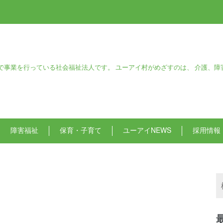
で事業を行っている社会福祉法人です。 ユーアイ村がめざすのは、 介護、障
障害福祉
保育・子育て
ユーアイNEWS
採用情報