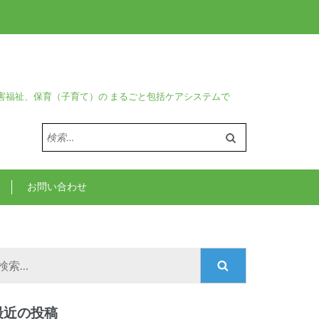
害福祉、保育（子育て）の まるごと包括ケアシステムで
検
索:
お問い合わせ
検
索:
最近の投稿