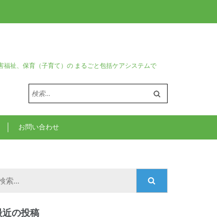
害福祉、保育（子育て）の まるごと包括ケアシステムで
検
索:
お問い合わせ
検
索:
最近の投稿