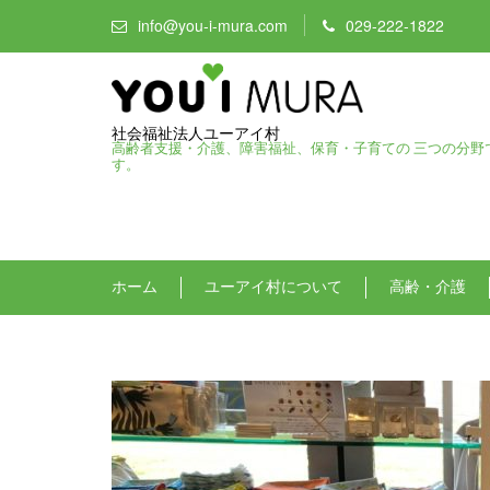
info@you-i-mura.com
029-222-1822
社会福祉法人ユーアイ村
高齢者支援・介護、障害福祉、保育・子育ての 三つの分野
す。
ホーム
ユーアイ村について
高齢・介護