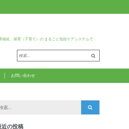
害福祉、保育（子育て）の まるごと包括ケアシステムで
検
索:
お問い合わせ
検
索:
最近の投稿