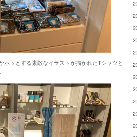
2
2
2
2
2
かホッとする素敵なイラストが描かれたTシャツと
2
。
2
2
2
2
2