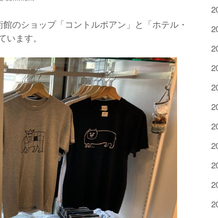
2
術館のショップ「コントルポアン」と「ホテル・
2
ています。
2
2
2
2
2
2
2
2
2