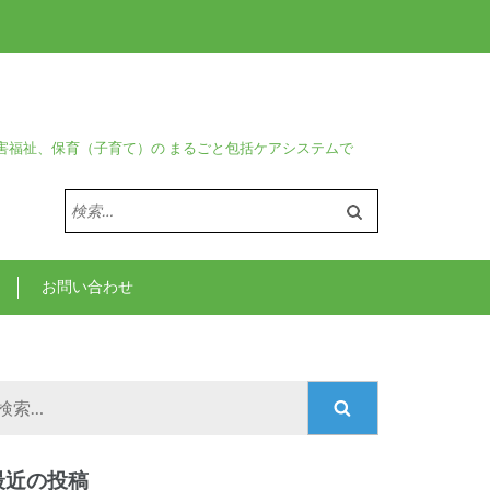
害福祉、保育（子育て）の まるごと包括ケアシステムで
検
索:
お問い合わせ
検
索:
最近の投稿