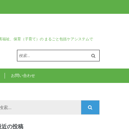
害福祉、保育（子育て）の まるごと包括ケアシステムで
検
索:
お問い合わせ
検
索:
最近の投稿