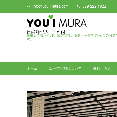
info@you-i-mura.com
029-222-1822
社会福祉法人ユーアイ村
高齢者支援・介護、障害福祉、保育・子育ての 三つの分野
す。
ホーム
ユーアイ村について
高齢・介護