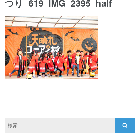
つり_619_IMG_2395_half
検
索: