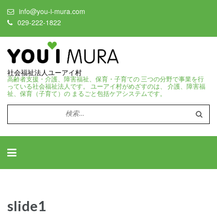
info@you-i-mura.com
029-222-1822
社会福祉法人ユーアイ村
高齢者支援・介護、障害福祉、保育・子育ての 三つの分野で事業を行
っている社会福祉法人です。 ユーアイ村がめざすのは、 介護、障害福
祉、保育（子育て）の まるごと包括ケアシステムです。
検
索:
slide1