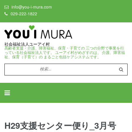
info@you-i-mura.com
029-222-1822
社会福祉法人ユーアイ村
高齢者支援・介護、障害福祉、保育・子育ての 三つの分野で事業を行
っている社会福祉法人です。 ユーアイ村がめざすのは、 介護、障害福
祉、保育（子育て）の まるごと包括ケアシステムです。
検
索:
H29支援センター便り_3月号