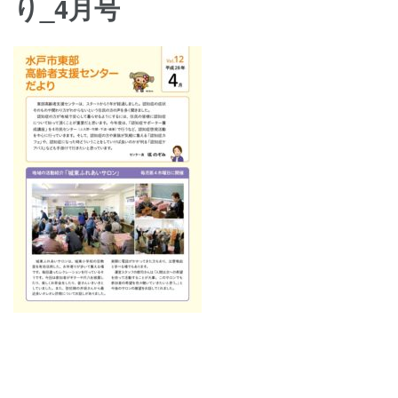
り_4月号