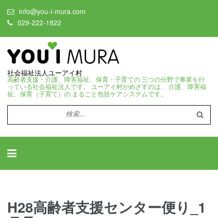
info@you-i-mura.com
029-222-1822
社会福祉法人ユーアイ村
高齢者支援・介護、障害福祉、保育・子育ての 三つの分野で事業を行
っている社会福祉法人です。 ユーアイ村がめざすのは、 介護、障害福
祉、保育（子育て）の まるごと包括ケアシステムです。
検
索:
H28高齢者支援センター便り_1