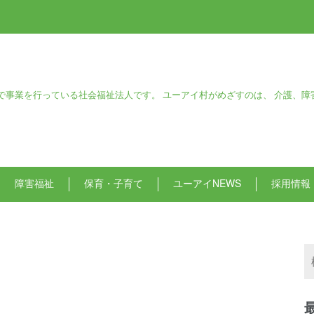
で事業を行っている社会福祉法人です。 ユーアイ村がめざすのは、 介護、障
障害福祉
保育・子育て
ユーアイNEWS
採用情報