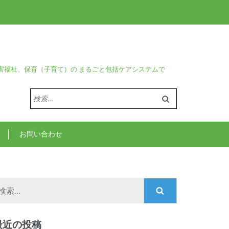
害福祉、保育（子育て）の まるごと包括ケアシステムで
検
索:
お問い合わせ
検
索:
最近の投稿