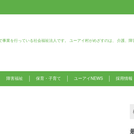
で事業を行っている社会福祉法人です。 ユーアイ村がめざすのは、 介護、障
障害福祉
保育・子育て
ユーアイNEWS
採用情報