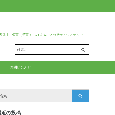
害福祉、保育（子育て）の まるごと包括ケアシステムで
検
索:
お問い合わせ
検
索:
最近の投稿