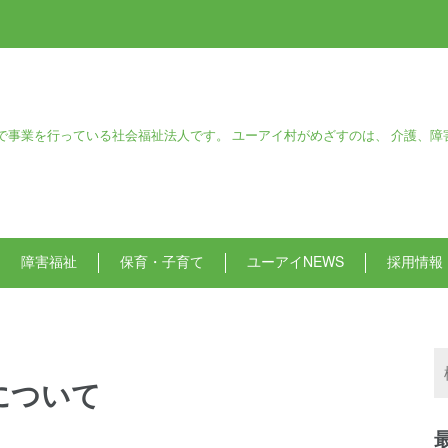
で事業を行っている社会福祉法人です。 ユーアイ村がめざすのは、 介護、障
障害福祉
保育・子育て
ユーアイNEWS
採用情報
について