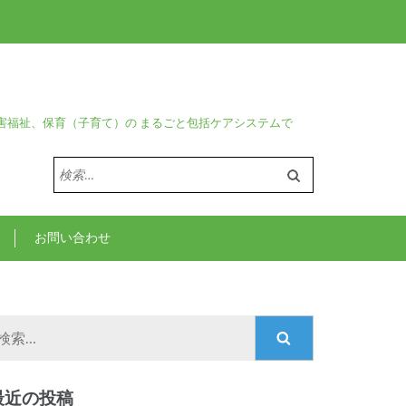
害福祉、保育（子育て）の まるごと包括ケアシステムで
検
索:
お問い合わせ
検
索:
最近の投稿