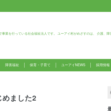
で事業を行っている社会福祉法人です。 ユーアイ村がめざすのは、 介護、障
障害福祉
保育・子育て
ユーアイNEWS
採用情報
じめました2