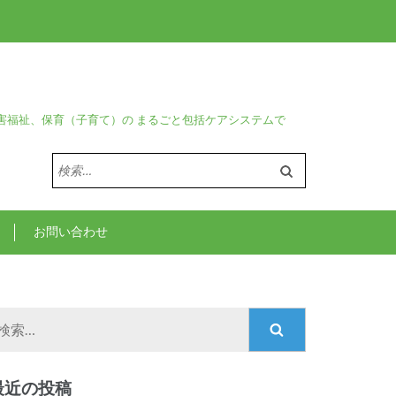
害福祉、保育（子育て）の まるごと包括ケアシステムで
検
索:
お問い合わせ
検
索:
最近の投稿