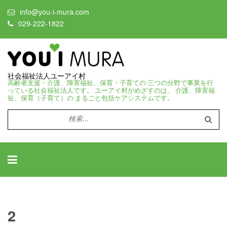
info@you-i-mura.com
029-222-1822
社会福祉法人ユーアイ村
高齢者支援・介護、障害福祉、保育・子育ての 三つの分野で事業を行
っている社会福祉法人です。 ユーアイ村がめざすのは、 介護、障害福
祉、保育（子育て）の まるごと包括ケアシステムです。
検
索:
2