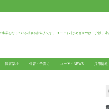
で事業を行っている社会福祉法人です。 ユーアイ村がめざすのは、 介護、障
障害福祉
保育・子育て
ユーアイNEWS
採用情報