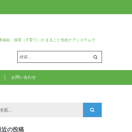
害福祉、保育（子育て）の まるごと包括ケアシステムで
検
索:
お問い合わせ
検
索:
最近の投稿