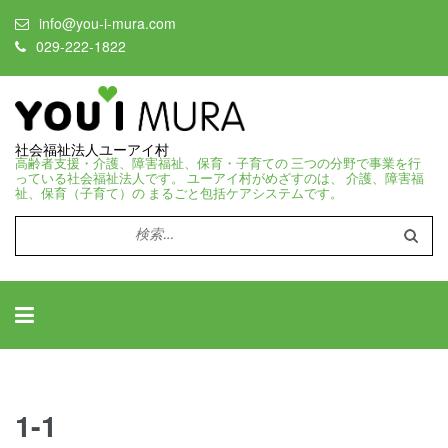
info@you-i-mura.com
029-222-1822
社会福祉法人ユーアイ村
高齢者支援・介護、障害福祉、保育・子育ての 三つの分野で事業を行
っている社会福祉法人です。 ユーアイ村がめざすのは、 介護、障害福
祉、保育（子育て）の まるごと包括ケアシステムです。
検
索:
1-1