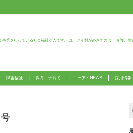
で事業を行っている社会福祉法人です。 ユーアイ村がめざすのは、 介護、障
障害福祉
保育・子育て
ユーアイNEWS
採用情報
月号