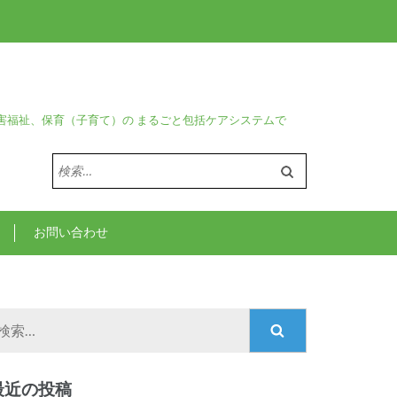
害福祉、保育（子育て）の まるごと包括ケアシステムで
検
索:
お問い合わせ
検
索:
最近の投稿