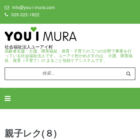
info@you-i-mura.com
029-222-1822
社会福祉法人ユーアイ村
高齢者支援・介護、障害福祉、保育・子育ての 三つの分野で事業を行
っている社会福祉法人です。 ユーアイ村がめざすのは、 介護、障害福
祉、保育（子育て）の まるごと包括ケアシステムです。
検
索:
親子レク(８)