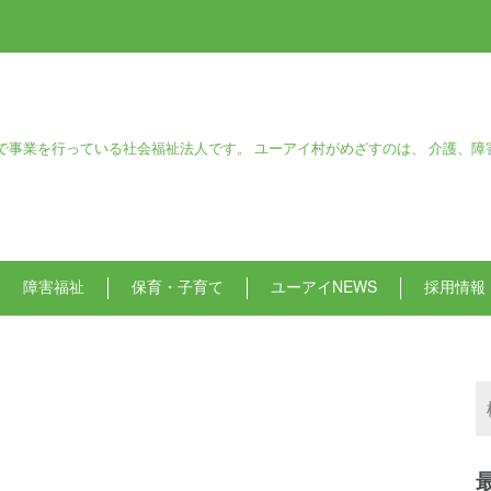
で事業を行っている社会福祉法人です。 ユーアイ村がめざすのは、 介護、障
障害福祉
保育・子育て
ユーアイNEWS
採用情報