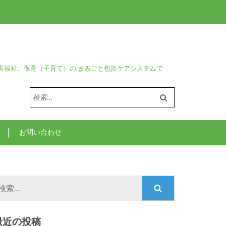
害福祉、保育（子育て）の まるごと包括ケアシステムで
検
索:
お問い合わせ
検
索:
最近の投稿