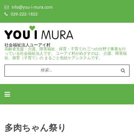
info@you-i-mura.com
029-222-1822
社会福祉法人ユーアイ村
高齢者支援・介護、障害福祉、保育・子育ての 三つの分野で事業を行
っている社会福祉法人です。 ユーアイ村がめざすのは、 介護、障害福
祉、保育（子育て）の まるごと包括ケアシステムです。
検
索:
多肉ちゃん祭り