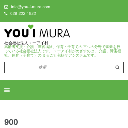
info@you-i-mura.com
029-222-1822
社会福祉法人ユーアイ村
高齢者支援・介護、障害福祉、保育・子育ての 三つの分野で事業を行
っている社会福祉法人です。 ユーアイ村がめざすのは、 介護、障害福
祉、保育（子育て）の まるごと包括ケアシステムです。
検
索:
900